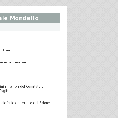
nale Mondello
rittori
ncesca Serafini
ini
i membri del Comitato di
uglisi.
radiofonico, direttore del Salone