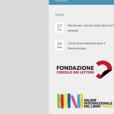
Contatti
News
17
Proclamati i vincitori della della 52ª
GIU
edizione
20
László Krasznahorkai vince il
MAR
Premio Autore...