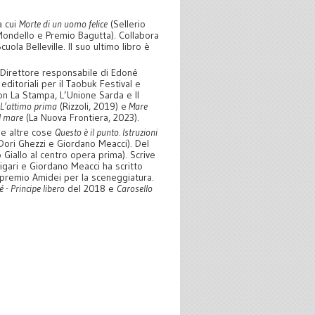
a cui
Morte di un uomo felice
(Sellerio
Mondello e Premio Bagutta). Collabora
cuola Belleville. Il suo ultimo libro è
. Direttore responsabile di Edoné
ditoriali per il Taobuk Festival e
n La Stampa, L’Unione Sarda e Il
L’attimo prima
(Rizzoli, 2019) e
Mare
el mare
(La Nuova Frontiera, 2023).
 le altre cose
Questo è il punto. Istruzioni
Dori Ghezzi e Giordano Meacci). Del
 Giallo al centro opera prima). Scrive
ligari e Giordano Meacci ha scritto
e premio Amidei per la sceneggiatura.
 - Principe libero
del 2018 e
Carosello