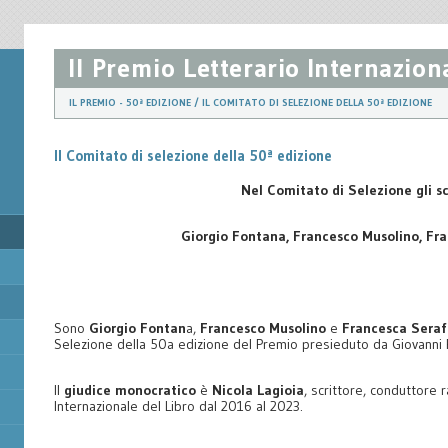
Il Premio Letterario Internazio
IL PREMIO - 50ª EDIZIONE
/ IL COMITATO DI SELEZIONE DELLA 50ª EDIZIONE
Il Comitato di selezione della 50ª edizione
Nel Comitato di Selezione gli sc
Giorgio Fontana, Francesco Musolino, Fra
Sono
Giorgio Fontan
a,
Francesco Musolino
e
Francesca Seraf
Selezione della 50a edizione del Premio presieduto da Giovanni P
Il
giudice monocratico
è
Nicola Lagioia
, scrittore, conduttore 
Internazionale del Libro dal 2016 al 2023.