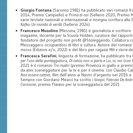
Giorgio Fontana
(Saronno 1981) ha pubblicato vari romanzi fr
2014, Premio Campiello) e
Prima di noi
(Sellerio 2020, Premio 
varie testate nazionali e internazionali e insegna scrittura alla S
Kafka. Un mondo di verità
(Sellerio 2024).
Francesco Musolino
(Messina, 1981) è giornalista e scrittore
magazine, docente per la Scuola Holden, curatore dei rapporti e
fondatore del progetto non profit @Stoleggendo. Collabora co
Messaggero occupandosi di libri e cultura. Autore dei romanzi
mosso
(Edizioni e/o, 2022) e del libro per ragazzi
Miti e storie d
Francesca Serafini
, linguista di formazione, ha pubblicato tra
per l’uso della punteggiatur
a,
Di calcio non si parla e Lui, io, noi
(con 
2021 è il romanzo
Tre madri
(premio Provincia in giallo e premio
da anni sceneggiature per la tv e per il cinema: con Claudio Ca
Non essere cattivo
, film dell’anno ai Nastri d’argento nel 2016 
Sempre con Giordano Meacci ha scritto i biopic
Fabrizio De André
Carosone
, premio Flaiano per la sceneggiatura del 2021.