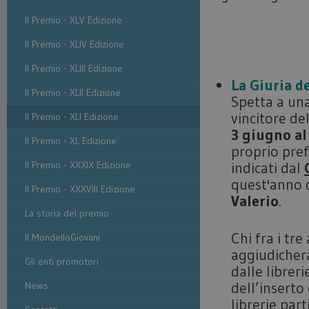
Il Premio - XLV Edizione
Il Premio - XLIV Edizione
Il Premio - XLIII Edizione
La Giuria de
Il Premio - XLII Edizione
Spetta a un
vincitore de
Il Premio - XLI Edizione
3 giugno al
Il Premio - XL Edizione
proprio pref
Il Premio - XXXIX Edizione
indicati dal
quest'anno
Il Premio - XXXVIII Edizione
Valerio
.
La storia del premio
Chi fra i tre
Il MondelloGiovani
aggiudicherà
Gli enti promotori
dalle librer
dell’inserto
News
librerie par