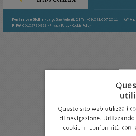
Fondazione Sicilia
-
Largo Gae Aulenti, 2
|
Tel. +39.091.607.20.11
|
info@fonda
P. IVA
00105780829 -
Privacy Policy
-
Cookie Policy
Ques
util
Questo sito web utilizza i c
di navigazione. Utilizzando 
cookie in conformità con la