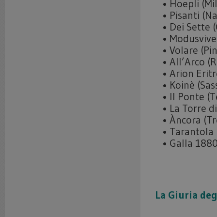
• Hoepli (Mi
• Pisanti (Na
• Dei Sette 
• Modusvive
• Volare (Pi
• All’Arco (
• Arion Erit
• Koinè (Sas
• Il Ponte (
• La Torre d
• Àncora (Tr
• Tarantola 
• Galla 1880
La Giuria deg