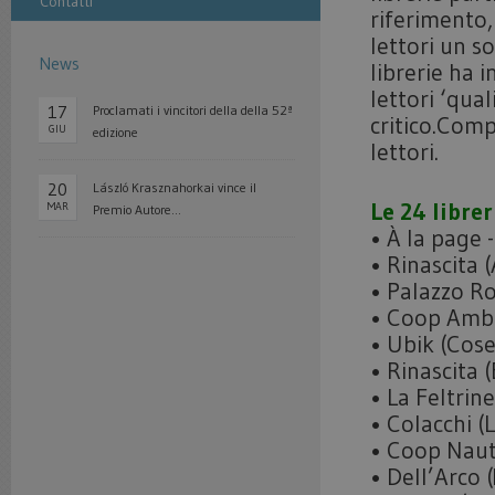
Contatti
riferimento,
lettori un s
News
librerie ha 
lettori ‘qual
17
Proclamati i vincitori della della 52ª
critico.Comp
GIU
edizione
lettori.
20
László Krasznahorkai vince il
Le 24 librer
MAR
Premio Autore...
• À la page -
• Rinascita (
• Palazzo Ro
• Coop Amba
• Ubik (Cos
• Rinascita (
• La Feltrine
• Colacchi (
• Coop Naut
• Dell’Arco 