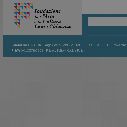
Fondazione Sicilia
-
Largo Gae Aulenti, 2
|
Tel. +39.091.607.20.11
|
info@fonda
P. IVA
00105780829 -
Privacy Policy
-
Cookie Policy