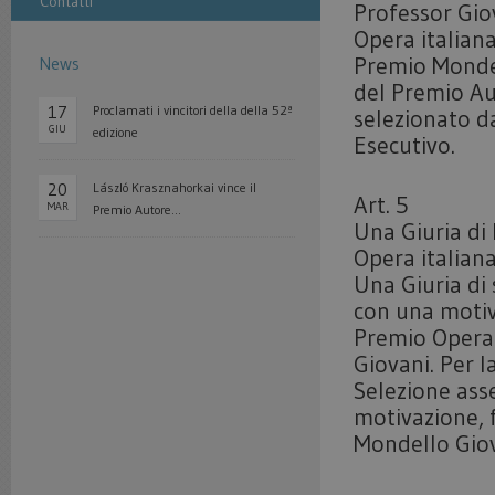
Contatti
Professor Giov
Opera italiana
Premio Mondell
News
del Premio Aut
17
Proclamati i vincitori della della 52ª
selezionato d
GIU
edizione
Esecutivo.
20
László Krasznahorkai vince il
Art. 5
MAR
Premio Autore...
Una Giuria di 
Opera italiana
Una Giuria di
con una motiva
Premio Opera 
Giovani. Per l
Selezione asse
motivazione, f
Mondello Giov