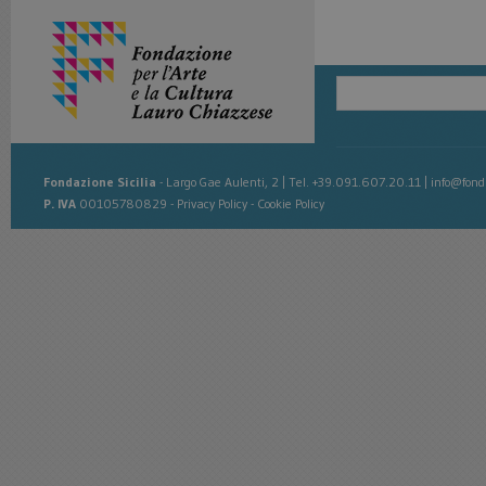
Fondazione Sicilia
-
Largo Gae Aulenti, 2
|
Tel. +39.091.607.20.11
|
info@fonda
P. IVA
00105780829 -
Privacy Policy
-
Cookie Policy