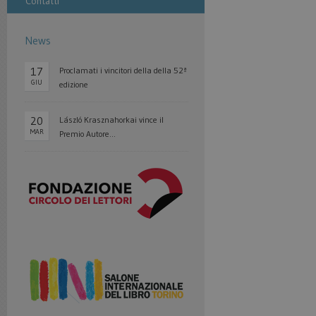
Contatti
News
17
Proclamati i vincitori della della 52ª
GIU
edizione
20
László Krasznahorkai vince il
MAR
Premio Autore...