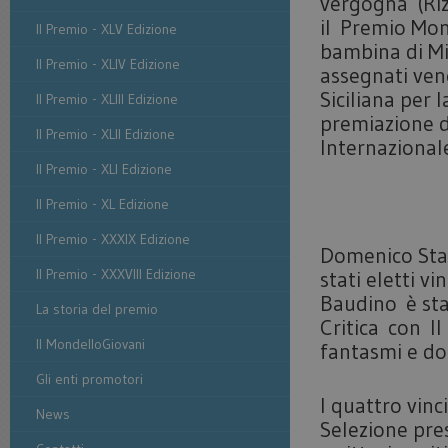
vergogna (Riz
il Premio Mon
Il Premio - XLV Edizione
bambina di Mi
Il Premio - XLIV Edizione
assegnati ven
Siciliana per 
Il Premio - XLIII Edizione
premiazione d
Il Premio - XLII Edizione
Internazional
Il Premio - XLI Edizione
Il Premio - XL Edizione
Il Premio - XXXIX Edizione
Domenico Sta
Il Premio - XXXVIII Edizione
stati eletti v
Baudino è sta
La storia del premio
Critica con Il 
Il MondelloGiovani
fantasmi e do
Gli enti promotori
I quattro vinc
News
Selezione pre