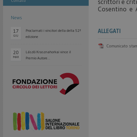
Contatti
scrittori e cr
Cosentino e A
News
ALLEGATI
17
Proclamati i vincitori della della 52ª
GIU
edizione
Comunicato sta
20
László Krasznahorkai vince il
MAR
Premio Autore...