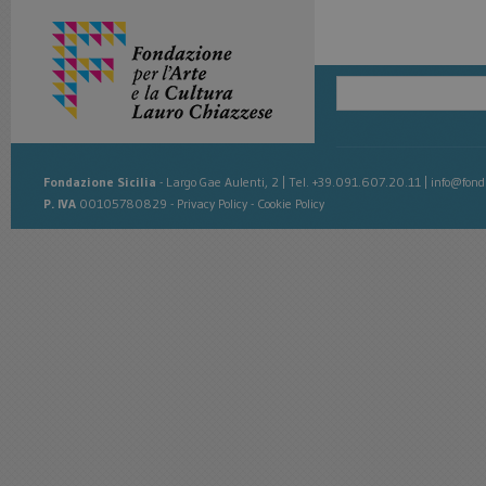
Fondazione Sicilia
-
Largo Gae Aulenti, 2
|
Tel. +39.091.607.20.11
|
info@fonda
P. IVA
00105780829 -
Privacy Policy
-
Cookie Policy