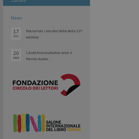
Contatti
News
17
Proclamati i vincitori della della 52ª
GIU
edizione
20
László Krasznahorkai vince il
MAR
Premio Autore...