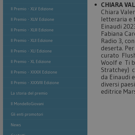
CHIARA VAL
Il Premio - XLV Edizione
Chiara Valer
letteraria e
Il Premio - XLIV Edizione
Einaudi 202
Il Premio - XLIII Edizione
Fabiana Car
Radio 3, co
Il Premio - XLII Edizione
deserta. Per
Il Premio - XLI Edizione
curato Flush
Woolf e Ti b
Il Premio - XL Edizione
Stratchey) c
Il Premio - XXXIX Edizione
da Einaudi e 
Il Premio - XXXVIII Edizione
diversi paesi
editrice Mar
La storia del premio
Il MondelloGiovani
Gli enti promotori
News