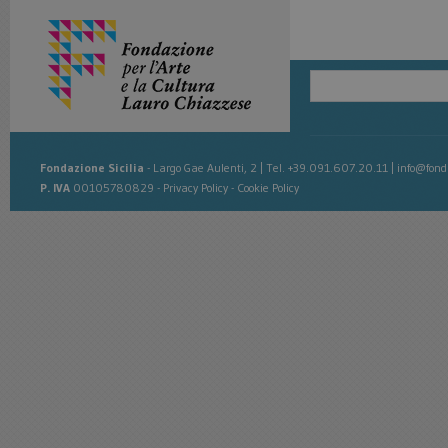
Fondazione Sicilia
-
Largo Gae Aulenti, 2
|
Tel. +39.091.607.20.11
|
info@fonda
P. IVA
00105780829 -
Privacy Policy
-
Cookie Policy