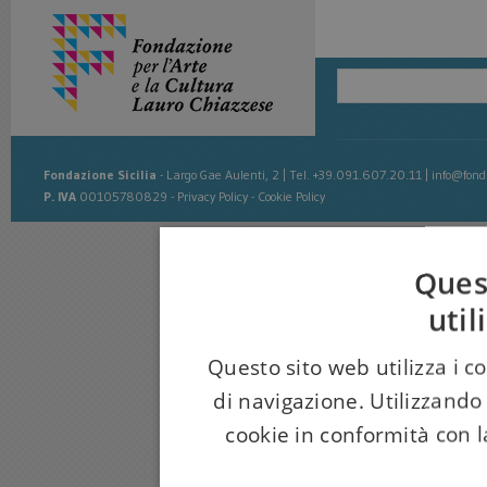
Fondazione Sicilia
-
Largo Gae Aulenti, 2
|
Tel. +39.091.607.20.11
|
info@fonda
P. IVA
00105780829 -
Privacy Policy
-
Cookie Policy
Ques
util
Questo sito web utilizza i c
di navigazione. Utilizzando 
cookie in conformità con la