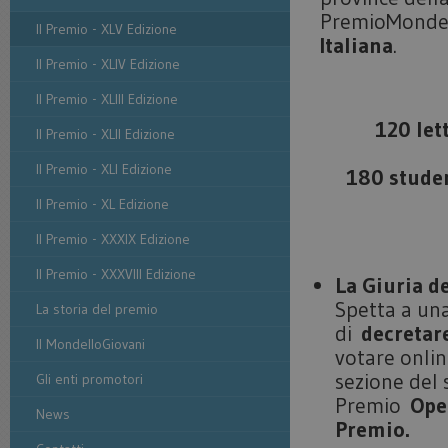
PremioMondello
Il Premio - XLV Edizione
Italiana
.
Il Premio - XLIV Edizione
Il Premio - XLIII Edizione
120 lett
Il Premio - XLII Edizione
Il Premio - XLI Edizione
180 studen
Il Premio - XL Edizione
Il Premio - XXXIX Edizione
Il Premio - XXXVIII Edizione
La Giuria de
Spetta a u
La storia del premio
di
decretar
Il MondelloGiovani
votare onlin
sezione del s
Gli enti promotori
Premio
Ope
News
Premio.