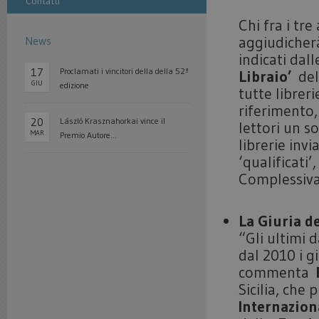
Contatti
Chi fra i tre
aggiudicher
News
indicati dal
17
Proclamati i vincitori della della 52ª
Libraio’
del
GIU
edizione
tutte librer
riferimento,
20
László Krasznahorkai vince il
lettori un s
MAR
Premio Autore...
librerie invi
‘qualificati’
Complessivam
La Giuria d
“Gli ultimi 
dal 2010 i g
commenta
Sicilia, che
Internazion