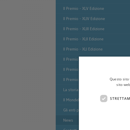
Il Premio - XLV Edizione
Il Premio - XLIV Edizione
Il Premio - XLIII Edizione
Il Premio - XLII Edizione
Il Premio - XLI Edizione
Il Premio - XL Edizione
Il Premio - XXXIX Edizione
Questo sito 
Il Premio - XXXVIII Edizione
sito web
La storia del premio
STRETTAM
Il MondelloGiovani
Gli enti promotori
News