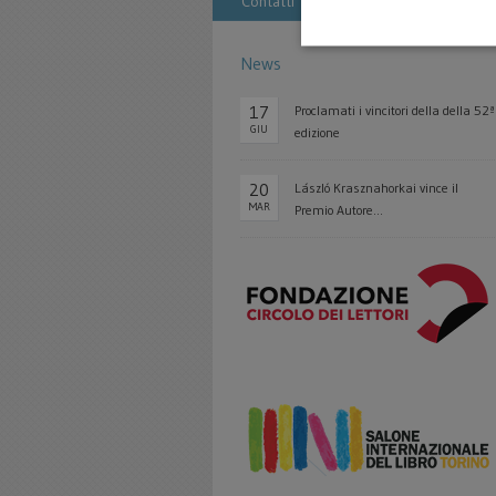
Contatti
News
17
Proclamati i vincitori della della 52ª
GIU
edizione
20
László Krasznahorkai vince il
MAR
Premio Autore...