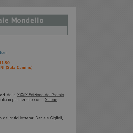
nale Mondello
tori
 11.30
I (Sala Camino)
ori
della
XXXIX Edizione del Premio
lia in partnership con il
Salone
dai critici letterari Daniele Giglioli,