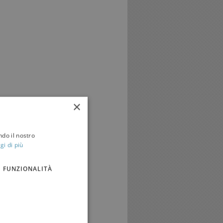
×
ndo il nostro
gi di più
FUNZIONALITÀ