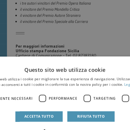
i tre autori vincitori del Premio Opera Italiana
il vincitore del Premio Mondello Critica
il vincitore del Premio Autore Straniero
il vincitore del Premio Speciale alla Carriera
::::::::::
Per maggiori informazioni
Ufficio stampa Fondazione Sicilia
Cantiere di Comunicazione - Tel. 02.87383180
Francesco Pieri –
f.pieri@cantieredicomunicazione.com
Arianna Beccaletto –
a.beccaletto@cantieredicomunicazione.com
Questo sito web utilizza cookie
web utilizza i cookie per migliorare la tua esperienza di navigazione. Utilizza
 acconsenti a tutti i cookie in conformità con la nostra policy per i cookie.
Leg
ENTE NECESSARI
PERFORMANCE
TARGETING
ACCETTA TUTTO
RIFIUTA TUTTO