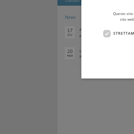
Contatti
Questo sito 
News
sito web
17
Proclamati i vincitori della della 52ª
STRETTAM
GIU
edizione
20
László Krasznahorkai vince il
MAR
Premio Autore...