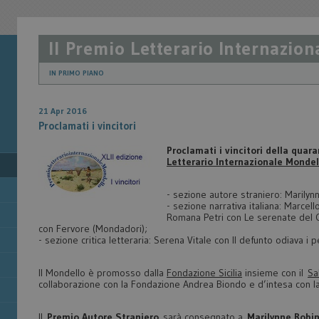
Il Premio Letterario Internazio
IN PRIMO PIANO
21 Apr 2016
Proclamati i vincitori
Proclamati i vincitori della qua
Letterario Internazionale Mondel
- sezione autore straniero: Marily
- sezione narrativa italiana: Marcell
Romana Petri con Le serenate del C
con Fervore (Mondadori);
- sezione critica letteraria: Serena Vitale con Il defunto odiava i p
Il Mondello è promosso dalla
Fondazione Sicilia
insieme con il
Sa
collaborazione con la Fondazione Andrea Biondo e d’intesa con 
Il
Premio Autore Straniero
sarà consegnato a
Marilynne Robi