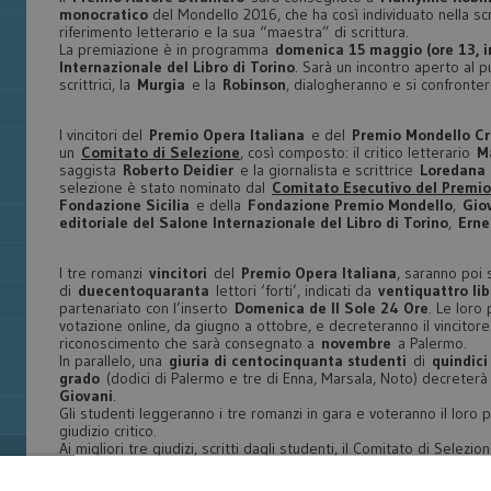
monocratico
del Mondello 2016, che ha così individuato nella scr
riferimento letterario e la sua “maestra” di scrittura.
La premiazione è in programma
domenica 15 maggio (ore 13, i
Internazionale del Libro di Torino
. Sarà un incontro aperto al p
scrittrici, la
Murgia
e la
Robinson
, dialogheranno e si confront
I vincitori del
Premio Opera Italiana
e del
Premio Mondello Cr
un
Comitato di Selezione
, così composto: il critico letterario
M
saggista
Roberto Deidier
e la giornalista e scrittrice
Loredana 
selezione è stato nominato dal
Comitato Esecutivo del Premio
Fondazione Sicilia
e della
Fondazione Premio Mondello
,
Giov
editoriale del Salone Internazionale del Libro di Torino
,
Erne
I tre romanzi
vincitori
del
Premio Opera Italiana
, saranno poi 
di
duecentoquaranta
lettori ‘forti’, indicati da
ventiquattro lib
partenariato con l’inserto
Domenica de Il Sole 24 Ore
. Le loro
votazione online, da giugno a ottobre, e decreteranno il vincitor
riconoscimento che sarà consegnato a
novembre
a Palermo.
In parallelo, una
giuria di centocinquanta studenti
di
quindici
grado
(dodici di Palermo e tre di Enna, Marsala, Noto) decreterà 
Giovani
.
Gli studenti leggeranno i tre romanzi in gara e voteranno il loro 
giudizio critico.
Ai migliori tre giudizi, scritti dagli studenti, il Comitato di Selezi
Motivazione
.