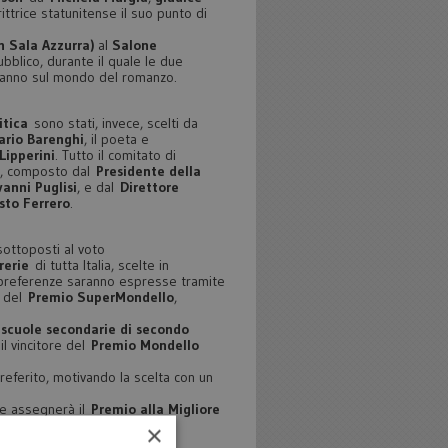
ittrice statunitense il suo punto di
n Sala Azzurra)
al
Salone
ubblico, durante il quale le due
eranno sul mondo del romanzo.
itica
sono stati, invece, scelti da
ario Barenghi
, il poeta e
Lipperini
. Tutto il comitato di
, composto dal
Presidente della
anni Puglisi
, e dal
Direttore
sto Ferrero
.
sottoposti al voto
rerie
di tutta Italia, scelte in
 preferenze saranno espresse tramite
e del
Premio SuperMondello
,
 scuole secondarie di secondo
il vincitore del
Premio Mondello
preferito, motivando la scelta con un
one assegnerà il
Premio alla Migliore
×