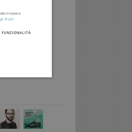
5 novembre 2016
.
ndo il nostro
gi di più
cavallo@salonelibro.it
t
FUNZIONALITÀ