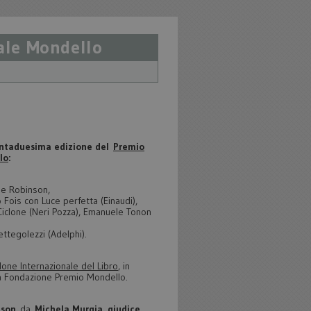
nale Mondello
rantaduesima edizione del
Premio
lo
:
nne Robinson,
o Fois con Luce perfetta (Einaudi),
iclone (Neri Pozza), Emanuele Tonon
ettegolezzi (Adelphi).
lone Internazionale del Libro
, in
la Fondazione Premio Mondello.
nson
da
Michela Murgia
,
giudice