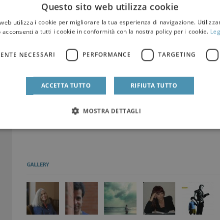
Questo sito web utilizza cookie
Tutti i riconoscimenti saranno consegnati a
Palermo
,
venerdì 2
web utilizza i cookie per migliorare la tua esperienza di navigazione. Utilizza
 acconsenti a tutti i cookie in conformità con la nostra policy per i cookie.
Leg
Comunicazione:
Antonella Cavallo tel. +39.011.5184268 int. 910 - 335.6592577 - 
Daniele Ienna tel. + 39.091.7782185 - dienna@fondazionesicilia.i
ENTE NECESSARI
PERFORMANCE
TARGETING
Seguici su:
ACCETTA TUTTO
RIFIUTA TUTTO
https://www.facebook.com/premiomondello/
https://www.twitter.com/premiomondello
MOSTRA DETTAGLI
GALLERY